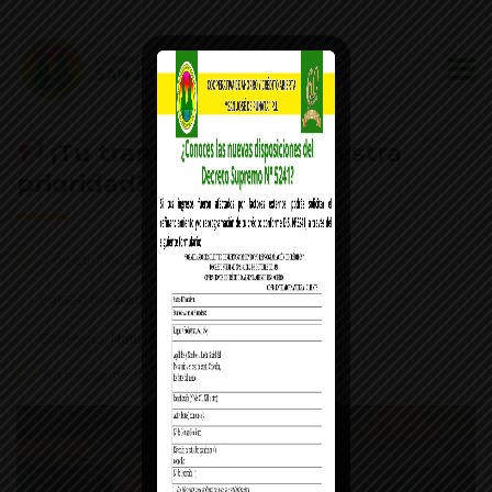
¡Tu tranquilidad es nuestra
prioridad!
1 de abril de 2023
Posted by:
adm-852
Categoría:
Noticias
No hay comentarios