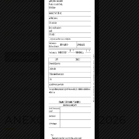
1 de junio de 2026
Posted by:
Albert Rocha Alvarado
Categoría:
No hay comentarios
Descargar
Tamaño del archivo
0.00 KB
Fecha de creación
1 de junio de 2026
Última actualización
1 de junio de 2026
ANEXOS A B Y D 2026
ANEXOS A B Y D 2026