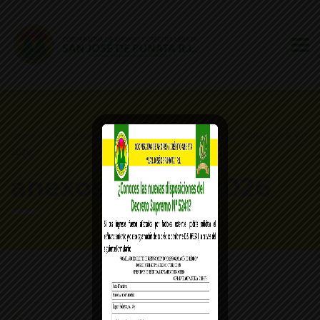
Home
resultados de la licitacion segunda convo
ANEXOS A B Y D
2026
anexos a b y d 2026