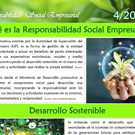
vo rse n°4 2022
abilidad  Social Empresarial 
 es la Responsabilidad Social Empresa
mativa  emitida  por  la  Autoridad  de  Supervisión  del 
nciero  ASFI,  es
la  forma  de  gestión  de  la  entidad 
orientada a actuar en beneficio de partes interesadas 
a 
sus 
expectativas 
económicas, 
sociales 
y 
medio 
Categoría:
No hay come
 construyendo el desarrollo sostenible en el marco del 
ocio y actividade
s que realiza la propia entidad
.
(Fuente: 
do  desde  el  Ministerio  de  Desarrollo  productivo  se 
omo 
e
l 
compromiso
social
para 
desarr
ollar 
una 
Boletin informativo RS
esarial,  incorporando  la
responsabilidad
ante  los 
sus decisiones y actividades ocasionan en su entorno, 
N°4 2022
entariedad y reciprocidad
. 
(Fuente: www.produccion.gob.bo)
Desarrollo Sostenible
Attached Files
Se 
entiende 
como 
el 
d
e
sarrollo 
que 
necesidades de la sociedad sin comprometer
de  las  generaciones  futuras  para  sati
sface