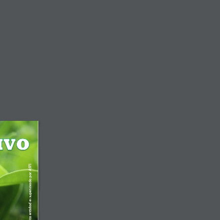
Fax. 4577025
Oficina Central
es
Banca Digital
Esta entidad es supervisada por ASFI 