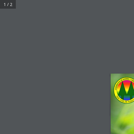
1 / 2
Punata – Plaza 18 de Mayo, acera Norte Nº 106
Inicio
Mi Cooperativa
Trabaja c
Punto de Reclamo
Home
RSE
Boletines de RSE
Boletin informati