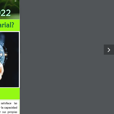
rial?
ntarios
E
Categorías
Indicadores Economicos
satisface 
las 
 la capacidad 
Noticias
r  sus  propias 