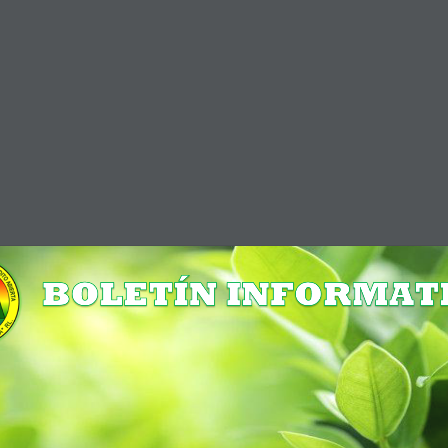
Lun- Vier 8:30 a 16:30 / Sab 8:30 a 12:00 Hrs.
Telf. 4577822 
on Nosotros
Contactos
Acceso
Capacitacion
vo RSE N°4 2022