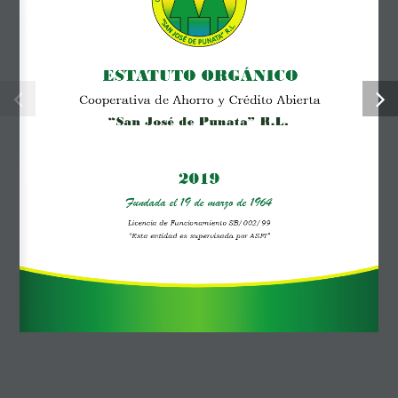
Posted by:
adm-852
Categoría:
ESTATUTO ORGÁNICO
No hay comentarios
Cooperativa de Ahorro y Crédito Abierta
“San José de Punata” R.L.
Descargar
2019
Descargar
22
Fundada el 19 de marzo de 1964
Licencia de Funcionamiento SB/002/99
Tamaño del archivo
2.67 MB
“Esta entidad es supervisada por ASFI”
Fecha de creación
4 de julio de 2023
Última actualización
24 de abril de 2026
Estatuto Orgánico