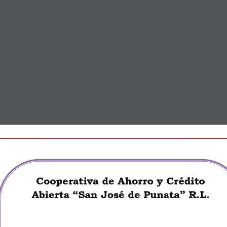
Lun- Vier 8:30 a 16:30 / Sab 8:30 a 12:00 Hrs.
Telf. 4577822 
on Nosotros
Contactos
Acceso
Capacitacion
Cooperativa de Ahorro y Crédito 
A
bierta “San José de Punata” R.L
.
rno Corporativo
INFORME DE GOBIERNO CORPORATIVO GESTION 2024