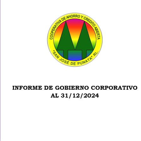
rno corporativo gestion
te Janini
Categoría:
No hay come
INFORME DE GOBIERNO CORPORATIVO
INFORME DE GOBIER
AL 31/12/2024
CORPORATIVO GESTI
2024