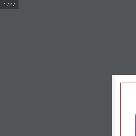
1 / 47
Punata – Plaza 18 de Mayo, acera Norte Nº 106
Inicio
Mi Cooperativa
Trabaja c
Punto de Reclamo
Home
Gobierno Corporativo
Informes de Gobie